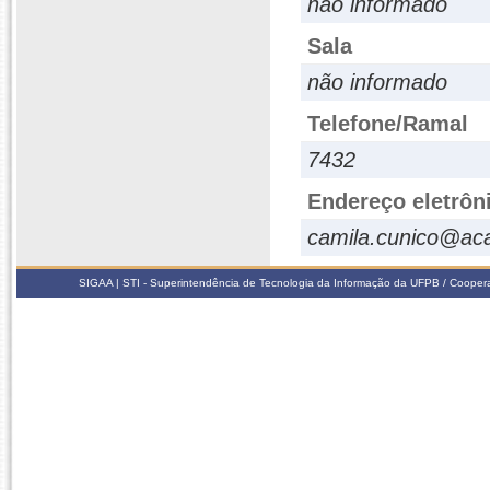
não informado
Sala
não informado
Telefone/Ramal
7432
Endereço eletrôn
camila.cunico@ac
SIGAA | STI - Superintendência de Tecnologia da Informação da UFPB / Coope