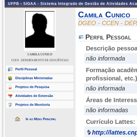
UFPB ›
SIGAA - Sistema Integrado de Gestão de Atividades Ac
Camila Cunico
DGEO - CCEN - DE
Perfil Pessoal
Descrição pessoa
CAMILA CUNICO
não informada
CCEN - DEPARTAMENTO DE GEOCIÊNCIAS
Formação acadêmi
Perfil Pessoal
profissional, etc.
Disciplinas Ministradas
Projetos de Pesquisa
não informada
Atividades de Extensão
Áreas de Interes
Projetos de Monitoria
não informadas
Ir ao Menu Principal
Currículo Lattes:
http://lattes.c