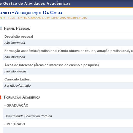
de Gestão de Atividades Acadêmicas
anielly Albuquerque Da Costa
FPT - CCS - DEPARTAMENTO DE CIÊNCIAS BIOMÉDICAS
Perfil Pessoal
Descrição pessoal
não informada
Formação acadêmica/profissional (Onde obteve os títulos, atuação profissional, et
não informada
Áreas de Interesse
(áreas de interesse de ensino e pesquisa)
não informadas
Currículo Lattes:
link não informado
Formação Acadêmica
- GRADUAÇÃO
Universidade Federal da Paraíba
- MESTRADO