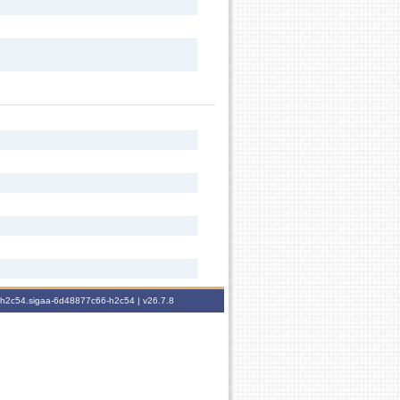
6-h2c54.sigaa-6d48877c66-h2c54 |
v26.7.8