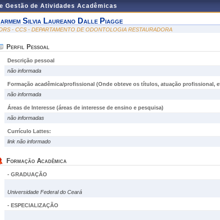
de Gestão de Atividades Acadêmicas
armem Silvia Laureano Dalle Piagge
ORS - CCS - DEPARTAMENTO DE ODONTOLOGIA RESTAURADORA
Perfil Pessoal
Descrição pessoal
não informada
Formação acadêmica/profissional (Onde obteve os títulos, atuação profissional, et
não informada
Áreas de Interesse
(áreas de interesse de ensino e pesquisa)
não informadas
Currículo Lattes:
link não informado
Formação Acadêmica
- GRADUAÇÃO
Universidade Federal do Ceará
- ESPECIALIZAÇÃO