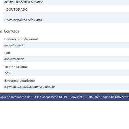
Instituto de Ensino Superior
- DOUTORADO
Universidade de São Paulo
Contatos
Endereço profissional
não informado
Sala
não informado
Telefone/Ramal
7250
Endereço eletrônico
carmem.piagge@academico.ufpb.br
ologia da Informação da UFPB / Cooperação UFRN - Copyright © 2006-2026 | sigaa-6d48877c6