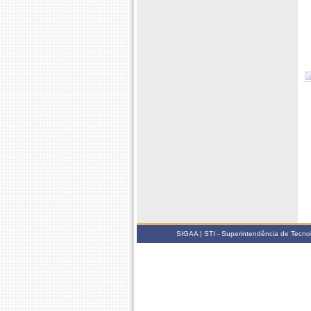
SIGAA | STI - Superintendência de Tecn