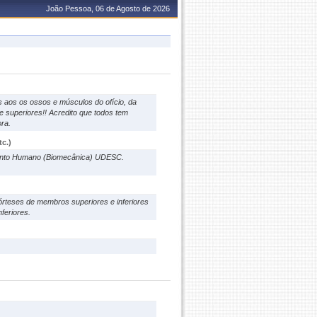
João Pessoa, 06 de Agosto de 2026
 aos os ossos e músculos do ofício, da
e superiores!! Acredito que todos tem
ra.
c.)
mento Humano (Biomecânica) UDESC.
órteses de membros superiores e inferiores
feriores.