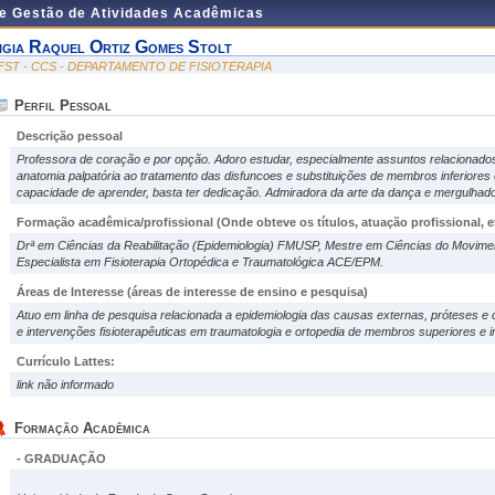
de Gestão de Atividades Acadêmicas
igia Raquel Ortiz Gomes Stolt
FST - CCS - DEPARTAMENTO DE FISIOTERAPIA
Perfil Pessoal
Descrição pessoal
Professora de coração e por opção. Adoro estudar, especialmente assuntos relacionados
anatomia palpatória ao tratamento das disfuncoes e substituições de membros inferiores 
capacidade de aprender, basta ter dedicação. Admiradora da arte da dança e mergulhado
Formação acadêmica/profissional (Onde obteve os títulos, atuação profissional, et
Drª em Ciências da Reabilitação (Epidemiologia) FMUSP, Mestre em Ciências do Movi
Especialista em Fisioterapia Ortopédica e Traumatológica ACE/EPM.
Áreas de Interesse
(áreas de interesse de ensino e pesquisa)
Atuo em linha de pesquisa relacionada a epidemiologia das causas externas, próteses e 
e intervenções fisioterapêuticas em traumatologia e ortopedia de membros superiores e in
Currículo Lattes:
link não informado
Formação Acadêmica
- GRADUAÇÃO