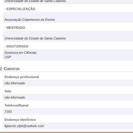
Universidade do Estado de Santa Catarina
- ESPECIALIZAÇÃO
Associação Catarinense de Ensino
- MESTRADO
Universidade do Estado de Santa Catarina
- DOUTORADO
Doutoura em Ciências
USP
Contatos
Endereço profissional
não informado
Sala
não informado
Telefone/Ramal
7183
Endereço eletrônico
ligiaortiz.ufpb@outlook.com