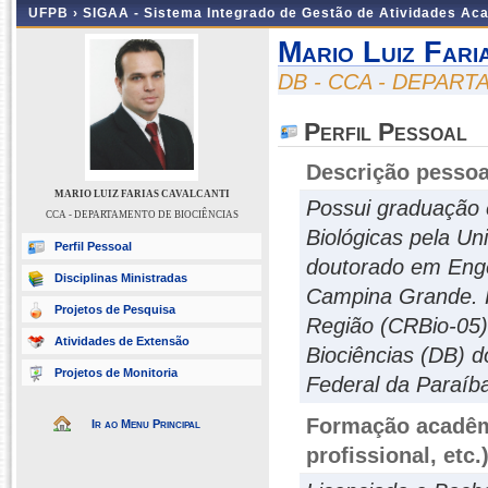
UFPB ›
SIGAA - Sistema Integrado de Gestão de Atividades Ac
Mario Luiz Fari
DB - CCA - DEPAR
Perfil Pessoal
Descrição pessoa
MARIO LUIZ FARIAS CAVALCANTI
Possui graduação 
CCA - DEPARTAMENTO DE BIOCIÊNCIAS
Biológicas pela Un
Perfil Pessoal
doutorado em Enge
Disciplinas Ministradas
Campina Grande. P
Projetos de Pesquisa
Região (CRBio-05)
Atividades de Extensão
Biociências (DB) d
Projetos de Monitoria
Federal da Paraíb
Formação acadêmi
Ir ao Menu Principal
profissional, etc.