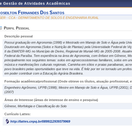
de Gestão de Atividades Acadêmicas
oseilton Fernandes Dos Santos
SER - CCA - DEPARTAMENTO DE SOLOS E ENGENHARIA RURAL
Perfil Pessoal
Descrição pessoal
Possui graduação em Agronomia (1998) e Mestrado em Manejo de Solo e Água pela Unive
Doutorado em Agronomia (Solos e Nutrição de Plantas) pela Universidade Federal de Viç
II da EMATER-MG no Município de Divino, Regional de Muriaé-MG de 2005-2008. Atualme
Federal da Paraíba. Tem experiência na área de Agronomia, com ênfase em Gênese, Morf
principalmente nos seguintes temas: solos em agroecossistemas familiares, solos em u
música e manifestações culturais regionais. Caminha em sítios e praias paraibanas, acre
povo brasileiro pelas oportunidades que teve na vida. É feliz por ter se tornado um profe
em poder contribuir com a Educação Agrária Brasileira.
Formação acadêmica/profissional (Onde obteve os títulos, atuação profissional, et
Engenheiro Agrônomo, UFPB (1998); Mestre em Manejo de Solo e Água, UFPB (2001); Do
(2007)
Áreas de Interesse
(áreas de interesse de ensino e pesquisa)
Gênese, Morfologia e Classificação do Solo
Currículo Lattes:
http://lattes.cnpq.br/0899112939379969