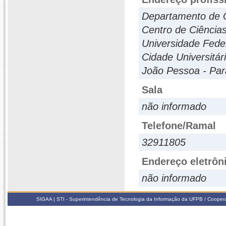
Departamento de 
Centro de Ciência
Universidade Fede
Cidade Universitár
João Pessoa - Para
Sala
não informado
Telefone/Ramal
32911805
Endereço eletrôn
não informado
SIGAA | STI - Superintendência de Tecnologia da Informação da UFPB / Coope