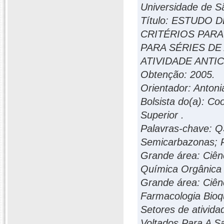
Universidade de Sã
Título: ESTUDO
CRITÉRIOS PAR
PARA SÉRIES D
ATIVIDADE ANTI
Obtenção: 2005.
Orientador: Antoni
Bolsista do(a): C
Superior .
Palavras-chave: Q
Semicarbazonas; 
Grande área: Ciênc
Química Orgânica 
Grande área: Ciênc
Farmacologia Bioq
Setores de ativid
Voltados Para A S