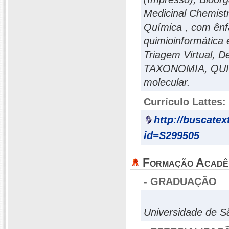
Medicinal Chemistr
Química , com ên
quimioinformática
Triagem Virtual, 
TAXONOMIA, QUI
molecular.
Currículo Lattes:
http://buscatex
id=S299505
Formação Acadê
- GRADUAÇÃO
Universidade de S