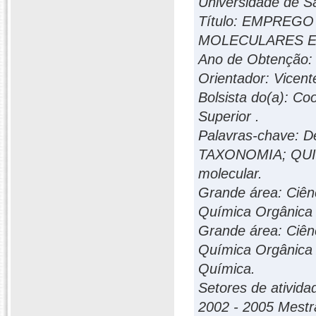
Universidade de Sã
Título: EMPREG
MOLECULARES E
Ano de Obtenção:
Orientador: Vicen
Bolsista do(a): C
Superior .
Palavras-chave: 
TAXONOMIA; QUI
molecular.
Grande área: Ciênc
Química Orgânica 
Grande área: Ciênc
Química Orgânica /
Química.
Setores de ativida
2002 - 2005 Mestr