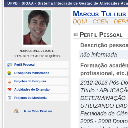
UFPB ›
SIGAA - Sistema Integrado de Gestão de Atividades Ac
Marcus Tullius 
DQUI - CCEN - DE
Perfil Pessoal
Descrição pessoa
MARCUS TULLIUS SCOTTI
não informada
CCEN - DEPARTAMENTO DE QUÍMICA
Formação acadêmi
Perfil Pessoal
profissional, etc.
Disciplinas Ministradas
Projetos de Pesquisa
2012-2013 Pós-Dou
Título : APLICA
Atividades de Extensão
DETERMINAÇÃO 
Projetos de Monitoria
UTILIZANDO DA
Ir ao Menu Principal
Faculdade de Ciên
2005 - 2008 Douto