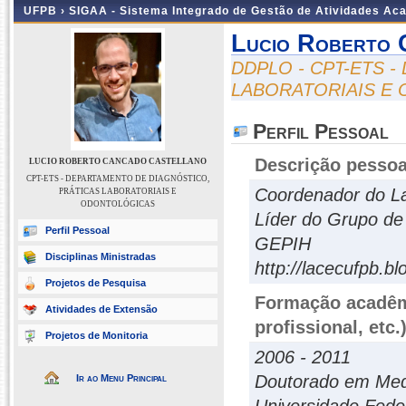
UFPB ›
SIGAA - Sistema Integrado de Gestão de Atividades Ac
Lucio Roberto 
DDPLO - CPT-ETS 
LABORATORIAIS E
Perfil Pessoal
Descrição pessoa
LUCIO ROBERTO CANCADO CASTELLANO
CPT-ETS - DEPARTAMENTO DE DIAGNÓSTICO,
Coordenador do Lab
PRÁTICAS LABORATORIAIS E
ODONTOLÓGICAS
Líder do Grupo de
Perfil Pessoal
GEPIH
Disciplinas Ministradas
http://lacecufpb.b
Projetos de Pesquisa
Formação acadêmi
Atividades de Extensão
profissional, etc.
Projetos de Monitoria
2006 - 2011
Doutorado em Medi
Ir ao Menu Principal