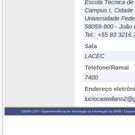
Escola Técnica d
Campus I, Cidade U
Universidade Fede
58059-900 - João P
Tel.: +55 83 3216
Sala
LACEC
Telefone/Ramal
7400
Endereço eletrôn
luciocastellano2@
SIGAA | STI - Superintendência de Tecnologia da Informação da UFPB / Coope