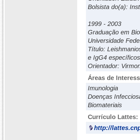
Bolsista do(a): In
1999 - 2003
Graduação em Bio
Universidade Feder
Título: Leishmani
e IgG4 específicos
Orientador: Virmo
Áreas de Interes
Imunologia
Doenças Infeccios
Biomateriais
Currículo Lattes:
http://lattes.c