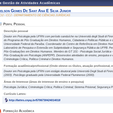
de Gestão de Atividades Acadêmicas
elson Gomes De Sant Ana E Silva Junior
CIJ - CCJ - DEPARTAMENTO DE CIÊNCIAS JURÍDICAS
Perfil Pessoal
Descrição pessoal
Doutor em Psicologia pela UFRN com período sanduíche na Università degli Studi di Fi
do Programa de Pós Graduação em Direitos Humanos, Cidadania e Políticas Públicas e 
Universidade Federal da Paraíba. Coordenador do Centro de Referência em Direitos 
Laboratório de Pesquisa e Extensão em Subjetividade e Segurança Pública da UFPB. Pe
Pós-Graduações em Direitos Humanos. Membro do GT 101 - Psicologia Social Jurídica -
Pós-Graduação em Psicologia (ANPEPP). Desenvolve atividades de ensino, pesquisa e ex
Criminologia Crítica, Política Criminal e Direitos Humanos.
Formação acadêmica/profissional (Onde obteve os títulos, atuação profissional, et
Doutor em Psicologia pela UFRN com estágio doutoral pela Università Degli Studi di Fir
(2003). Psicólogo graduado pela Universidade Federal Fluminense (2000).
Áreas de Interesse
(áreas de interesse de ensino e pesquisa)
Psicologia Jurídica; Criminologia Crítica; Política Criminal; Sistema Prisional; Segurança
Currículo Lattes:
http://lattes.cnpq.br/5706730424014018
Formação Acadêmica