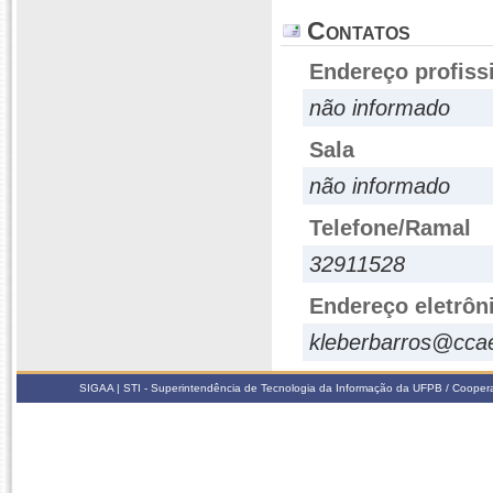
Contatos
Endereço profiss
não informado
Sala
não informado
Telefone/Ramal
32911528
Endereço eletrôn
kleberbarros@ccae
SIGAA | STI - Superintendência de Tecnologia da Informação da UFPB / Coope