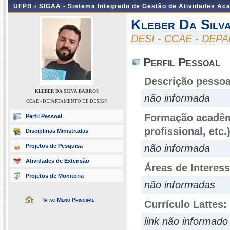
UFPB ›
SIGAA - Sistema Integrado de Gestão de Atividades Ac
Kleber Da Silv
DESI - CCAE - DE
Perfil Pessoal
Descrição pessoa
KLEBER DA SILVA BARROS
não informada
CCAE - DEPARTAMENTO DE DESIGN
Formação acadêmi
Perfil Pessoal
profissional, etc.
Disciplinas Ministradas
Projetos de Pesquisa
não informada
Atividades de Extensão
Áreas de Interes
Projetos de Monitoria
não informadas
Ir ao Menu Principal
Currículo Lattes:
link não informado