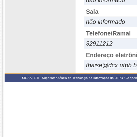
não informado
Sala
não informado
Telefone/Ramal
32911212
Endereço eletrôn
thaise@dcx.ufpb.b
SIGAA | STI - Superintendência de Tecnologia da Informação da UFPB / Coope