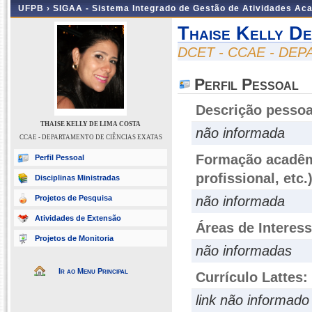
UFPB ›
SIGAA - Sistema Integrado de Gestão de Atividades Ac
Thaise Kelly De
DCET - CCAE - DE
Perfil Pessoal
Descrição pessoa
THAISE KELLY DE LIMA COSTA
não informada
CCAE - DEPARTAMENTO DE CIÊNCIAS EXATAS
Formação acadêmi
Perfil Pessoal
profissional, etc.
Disciplinas Ministradas
Projetos de Pesquisa
não informada
Atividades de Extensão
Áreas de Interes
Projetos de Monitoria
não informadas
Ir ao Menu Principal
Currículo Lattes:
link não informado