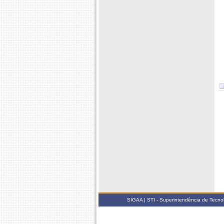
SIGAA | STI - Superintendência de Tecn