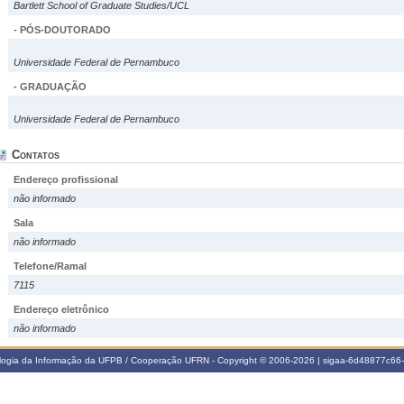
Bartlett School of Graduate Studies/UCL
- PÓS-DOUTORADO
Universidade Federal de Pernambuco
- GRADUAÇÃO
Universidade Federal de Pernambuco
Contatos
Endereço profissional
não informado
Sala
não informado
Telefone/Ramal
7115
Endereço eletrônico
não informado
ologia da Informação da UFPB / Cooperação UFRN - Copyright © 2006-2026 | sigaa-6d48877c6