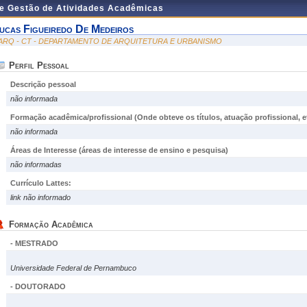
de Gestão de Atividades Acadêmicas
ucas Figueiredo De Medeiros
ARQ - CT - DEPARTAMENTO DE ARQUITETURA E URBANISMO
Perfil Pessoal
Descrição pessoal
não informada
Formação acadêmica/profissional (Onde obteve os títulos, atuação profissional, et
não informada
Áreas de Interesse
(áreas de interesse de ensino e pesquisa)
não informadas
Currículo Lattes:
link não informado
Formação Acadêmica
- MESTRADO
Universidade Federal de Pernambuco
- DOUTORADO