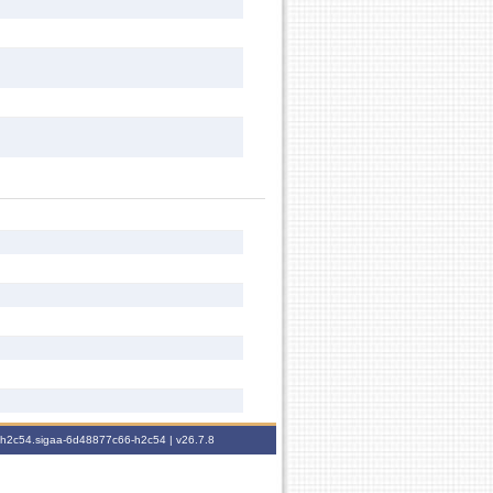
6-h2c54.sigaa-6d48877c66-h2c54 |
v26.7.8