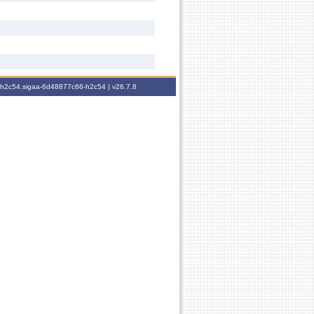
6-h2c54.sigaa-6d48877c66-h2c54 |
v26.7.8