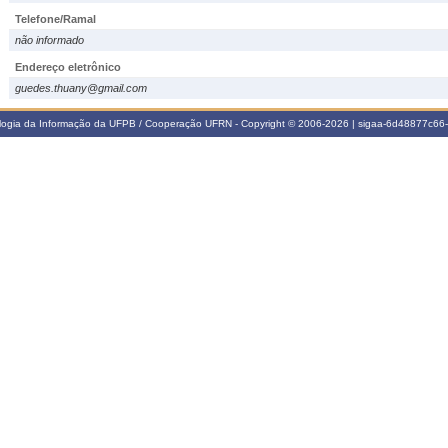
Telefone/Ramal
não informado
Endereço eletrônico
guedes.thuany@gmail.com
ologia da Informação da UFPB / Cooperação UFRN - Copyright © 2006-2026 | sigaa-6d48877c6