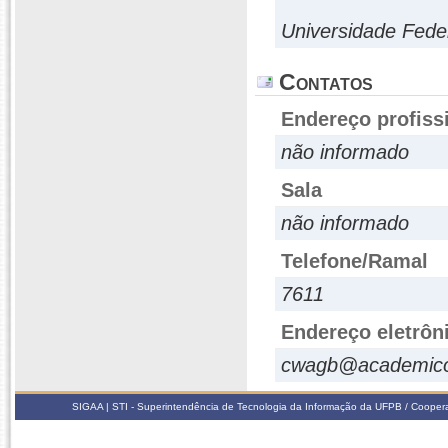
Universidade Fede
Contatos
Endereço profiss
não informado
Sala
não informado
Telefone/Ramal
7611
Endereço eletrôn
cwagb@academico
SIGAA | STI - Superintendência de Tecnologia da Informação da UFPB / Coope