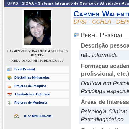
UFPB ›
SIGAA - Sistema Integrado de Gestão de Atividades Ac
Carmen Walenti
DPSI - CCHLA - D
Perfil Pessoal
Descrição pessoa
CARMEN WALENTINA AMORIM GAUDENCIO
não informada
BEZERRA
CCHLA - DEPARTAMENTO DE PSICOLOGIA
Formação acadêmi
Perfil Pessoal
profissional, etc.
Disciplinas Ministradas
Doutora em Psicol
Projetos de Pesquisa
Psicóloga especial
Atividades de Extensão
Áreas de Interes
Projetos de Monitoria
Psicologia Clínica;
Ir ao Menu Principal
Psicodiagnóstico.