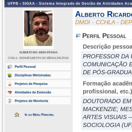
UFPB ›
SIGAA - Sistema Integrado de Gestão de Atividades Ac
Alberto Ricard
DMDI - CCHLA - DE
Perfil Pessoal
Descrição pessoa
ALBERTO RICARDO PESSOA
PROFESSOR DA 
CCHLA - DEPARTAMENTO DE MÍDIAS DIGITAIS
COMUNICAÇÃO E
Perfil Pessoal
DE PÓS-GRADUAÇ
Disciplinas Ministradas
Formação acadêmi
Projetos de Pesquisa
profissional, etc.
Atividades de Extensão
DOUTORADO EM 
Projetos de Monitoria
MACKENZIE; MES
Ir ao Menu Principal
ARTES VISUAIS 
SOCIOLOGIA (UFP