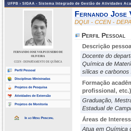
UFPB ›
SIGAA - Sistema Integrado de Gestão de Atividades Ac
Fernando Jose V
DQUI - CCEN - DE
Perfil Pessoal
Descrição pessoa
FERNANDO JOSE VOLPI EUSEBIO DE
Docente do depar
OLIVEIRA
CCEN - DEPARTAMENTO DE QUÍMICA
Química de Materi
Perfil Pessoal
sílicas e carbonos
Disciplinas Ministradas
Formação acadêmi
Projetos de Pesquisa
profissional, etc.
Atividades de Extensão
Graduação, Mestra
Projetos de Monitoria
Estadual de Camp
Ir ao Menu Principal
Áreas de Interes
Atua em Química d