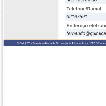
Telefone/Ramal
32167591
Endereço eletrôn
fernando@quimica
SIGAA | STI - Superintendência de Tecnologia da Informação da UFPB / Coope