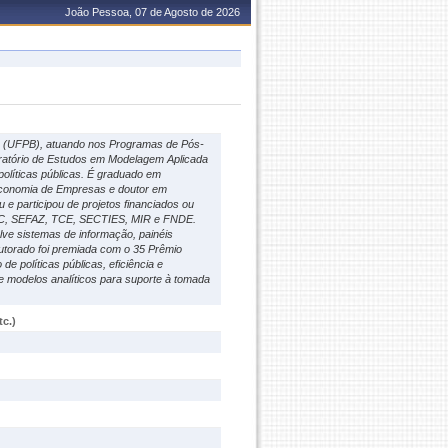
João Pessoa, 07 de Agosto de 2026
a (UFPB), atuando nos Programas de Pós-
ratório de Estudos em Modelagem Aplicada
olíticas públicas. É graduado em
conomia de Empresas e doutor em
participou de projetos financiados ou
C, SEFAZ, TCE, SECTIES, MIR e FNDE.
lve sistemas de informação, painéis
outorado foi premiada com o 35 Prêmio
 políticas públicas, eficiência e
e modelos analíticos para suporte à tomada
c.)