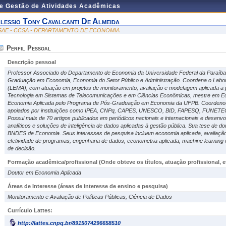
de Gestão de Atividades Acadêmicas
lessio Tony Cavalcanti De Almeida
SAE - CCSA - DEPARTAMENTO DE ECONOMIA
Perfil Pessoal
Descrição pessoal
Professor Associado do Departamento de Economia da Universidade Federal da Paraíb
Graduação em Economia, Economia do Setor Público e Administração. Coordena o Labo
(LEMA), com atuação em projetos de monitoramento, avaliação e modelagem aplicada a p
Tecnologia em Sistemas de Telecomunicações e em Ciências Econômicas, mestre em E
Economia Aplicada pelo Programa de Pós-Graduação em Economia da UFPB. Coordenou e 
apoiados por instituições como IPEA, CNPq, CAPES, UNESCO, BID, FAPESQ, FUNETE
Possui mais de 70 artigos publicados em periódicos nacionais e internacionais e desenvo
analíticos e soluções de inteligência de dados aplicadas à gestão pública. Sua tese de d
BNDES de Economia. Seus interesses de pesquisa incluem economia aplicada, avaliação de
efetividade de programas, engenharia de dados, econometria aplicada, machine learning 
de decisão.
Formação acadêmica/profissional (Onde obteve os títulos, atuação profissional, et
Doutor em Economia Aplicada
Áreas de Interesse
(áreas de interesse de ensino e pesquisa)
Monitoramento e Avaliação de Políticas Públicas, Ciência de Dados
Currículo Lattes:
http://lattes.cnpq.br/8915074296658510