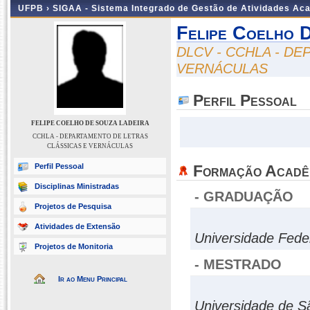
UFPB ›
SIGAA - Sistema Integrado de Gestão de Atividades Ac
Felipe Coelho 
DLCV - CCHLA - D
VERNÁCULAS
Perfil Pessoal
FELIPE COELHO DE SOUZA LADEIRA
CCHLA - DEPARTAMENTO DE LETRAS
CLÁSSICAS E VERNÁCULAS
Perfil Pessoal
Formação Acadê
Disciplinas Ministradas
- GRADUAÇÃO
Projetos de Pesquisa
Atividades de Extensão
Universidade Fede
Projetos de Monitoria
- MESTRADO
Ir ao Menu Principal
Universidade de S