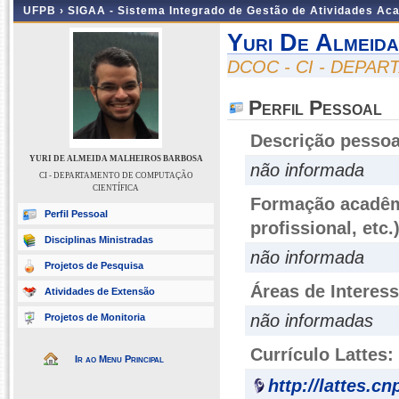
UFPB ›
SIGAA - Sistema Integrado de Gestão de Atividades Ac
Yuri De Almeid
DCOC - CI - DEPA
Perfil Pessoal
Descrição pessoa
YURI DE ALMEIDA MALHEIROS BARBOSA
não informada
CI - DEPARTAMENTO DE COMPUTAÇÃO
CIENTÍFICA
Formação acadêmi
Perfil Pessoal
profissional, etc.
Disciplinas Ministradas
não informada
Projetos de Pesquisa
Áreas de Interes
Atividades de Extensão
não informadas
Projetos de Monitoria
Currículo Lattes:
Ir ao Menu Principal
http://lattes.c