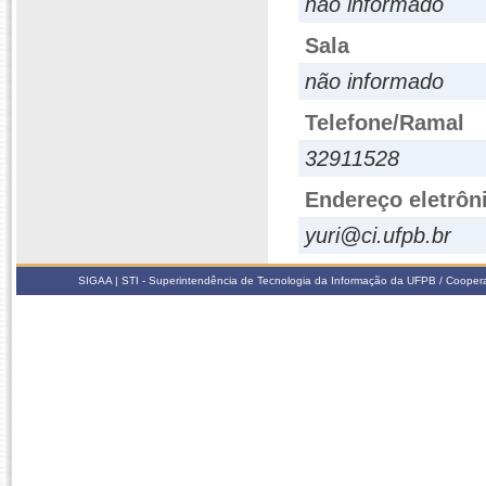
não informado
Sala
não informado
Telefone/Ramal
32911528
Endereço eletrôn
yuri@ci.ufpb.br
SIGAA | STI - Superintendência de Tecnologia da Informação da UFPB / Coope