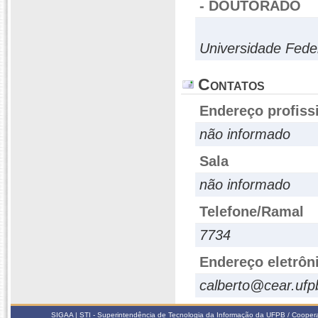
- DOUTORADO
Universidade Fed
Contatos
Endereço profiss
não informado
Sala
não informado
Telefone/Ramal
7734
Endereço eletrôn
calberto@cear.ufp
SIGAA | STI - Superintendência de Tecnologia da Informação da UFPB / Coope