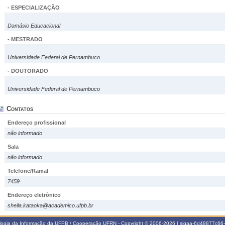
- ESPECIALIZAÇÃO
Damásio Educacional
- MESTRADO
Universidade Federal de Pernambuco
- DOUTORADO
Universidade Federal de Pernambuco
Contatos
Endereço profissional
não informado
Sala
não informado
Telefone/Ramal
7459
Endereço eletrônico
sheila.kataoka@academico.ufpb.br
ologia da Informação da UFPB / Cooperação UFRN - Copyright © 2006-2026 | sigaa-6d48877c6