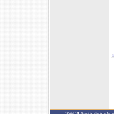
SIGAA | STI - Superintendência de Tecn