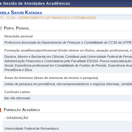
de Gestão de Atividades Acadêmicas
heila Sayuri Kataoka
FC - CCSA - DEPARTAMENTO DE FINANÇAS E CONTABILIDADE
Perfil Pessoal
Descrição pessoal
Professora Associada do Departamento de Finanças e Contabilidade do CCSA da UFPB.
Formação acadêmica/profissional (Onde obteve os títulos, atuação profissional, et
Doutora, Mestre e Bacharela em Ciências Contábeis pela Universidade Federal de Pern
Administração Financeira e Controladoria pela Faculdade ESUDA. Possui especializaçã
Social. Experiência profissional em Contabilidade de Fundos de Pensão. Experiência Aca
Previdência e Ética.
Áreas de Interesse
(áreas de interesse de ensino e pesquisa)
Linhas de pesquisa em previdência, microempreendedores e negócios informais, semióti
Currículo Lattes:
link não informado
Formação Acadêmica
- GRADUAÇÃO
Universidade Federal de Pernambuco