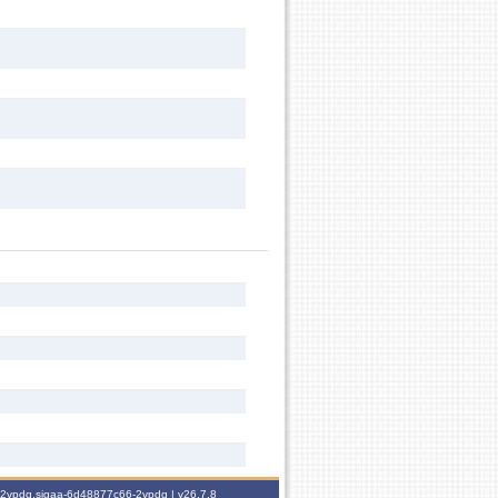
6-2vpdq.sigaa-6d48877c66-2vpdq |
v26.7.8