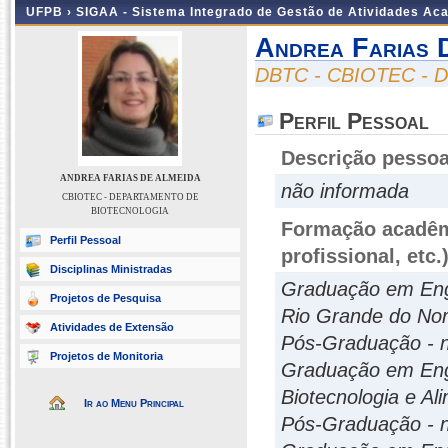
UFPB ›
SIGAA - Sistema Integrado de Gestão de Atividades Ac
Andrea Farias 
DBTC - CBIOTEC -
Perfil Pessoal
Descrição pessoa
ANDREA FARIAS DE ALMEIDA
não informada
CBIOTEC - DEPARTAMENTO DE
BIOTECNOLOGIA
Formação acadêmi
Perfil Pessoal
profissional, etc.
Disciplinas Ministradas
Graduação em Enge
Projetos de Pesquisa
Rio Grande do No
Atividades de Extensão
Pós-Graduação - n
Projetos de Monitoria
Graduação em Eng
Biotecnologia e Al
Ir ao Menu Principal
Pós-Graduação - n