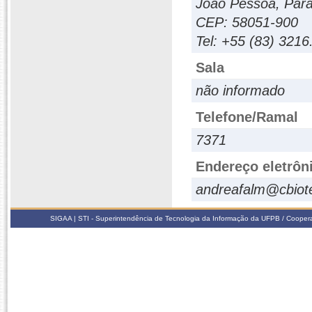
João Pessoa, Paraí
CEP: 58051-900
Tel: +55 (83) 3216
Sala
não informado
Telefone/Ramal
7371
Endereço eletrôn
andreafalm@cbiote
SIGAA | STI - Superintendência de Tecnologia da Informação da UFPB / Coope