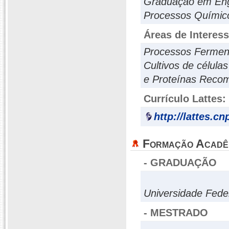
Graduação em Eng
Processos Químicos
Áreas de Interes
Processos Ferment
Cultivos de célula
e Proteínas Reco
Currículo Lattes:
http://lattes.c
Formação Acadê
- GRADUAÇÃO
Universidade Fede
- MESTRADO