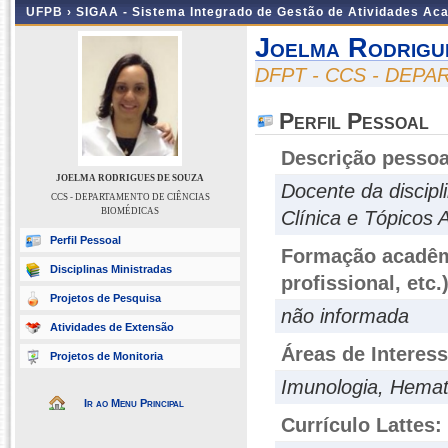
UFPB ›
SIGAA - Sistema Integrado de Gestão de Atividades Ac
Joelma Rodrigu
DFPT - CCS - DEP
Perfil Pessoal
Descrição pessoa
JOELMA RODRIGUES DE SOUZA
Docente da discipl
CCS - DEPARTAMENTO DE CIÊNCIAS
BIOMÉDICAS
Clínica e Tópicos 
Perfil Pessoal
Formação acadêmi
Disciplinas Ministradas
profissional, etc.
Projetos de Pesquisa
não informada
Atividades de Extensão
Áreas de Interes
Projetos de Monitoria
Imunologia, Hemato
Ir ao Menu Principal
Currículo Lattes: