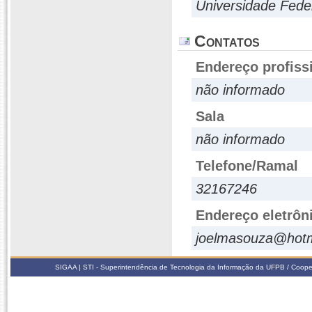
Universidade Fed
Contatos
Endereço profiss
não informado
Sala
não informado
Telefone/Ramal
32167246
Endereço eletrôn
joelmasouza@hotm
SIGAA | STI - Superintendência de Tecnologia da Informação da UFPB / Coope