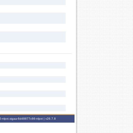
-nlpxt.sigaa-6d48877c66-nlpxt |
v26.7.8