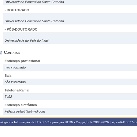
Universidade Federal de Santa Catarina
- DOUTORADO
Universidade Federal de Santa Catarina
- PÓS-DOUTORADO
Universidade do Vale do Itajaí
Contatos
Endereço profissional
não informado
Sala
não informado
Telefone/Ramal
7492
Endereço eletrônico
kellen.coelho@hotmail.com
nologia da Informação da UFPB / Cooperação UFRN - Copyright © 2006-2026 | sigaa-6d48877c66