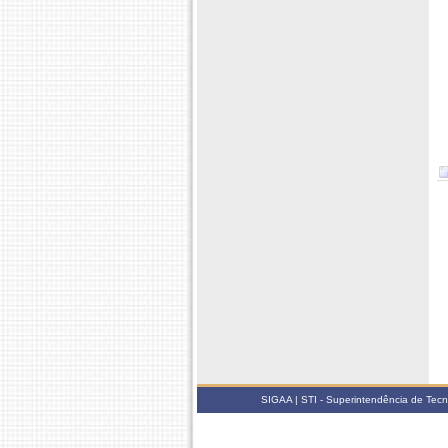
SIGAA | STI - Superintendência de Tec