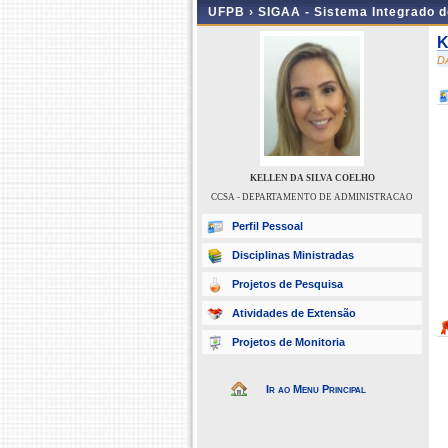
UFPB ›
SIGAA - Sistema Integrado 
K
D
KELLEN DA SILVA COELHO
CCSA - DEPARTAMENTO DE ADMINISTRACAO
Perfil Pessoal
Disciplinas Ministradas
Projetos de Pesquisa
Atividades de Extensão
Projetos de Monitoria
Ir ao Menu Principal