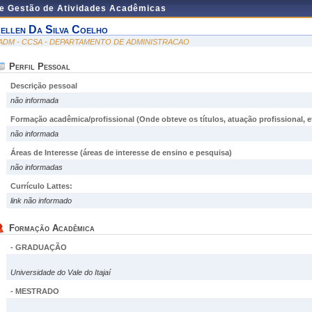
de Gestão de Atividades Acadêmicas
ellen Da Silva Coelho
ADM - CCSA - DEPARTAMENTO DE ADMINISTRACAO
Perfil Pessoal
Descrição pessoal
não informada
Formação acadêmica/profissional (Onde obteve os títulos, atuação profissional, et
não informada
Áreas de Interesse
(áreas de interesse de ensino e pesquisa)
não informadas
Currículo Lattes:
link não informado
Formação Acadêmica
- GRADUAÇÃO
Universidade do Vale do Itajaí
- MESTRADO