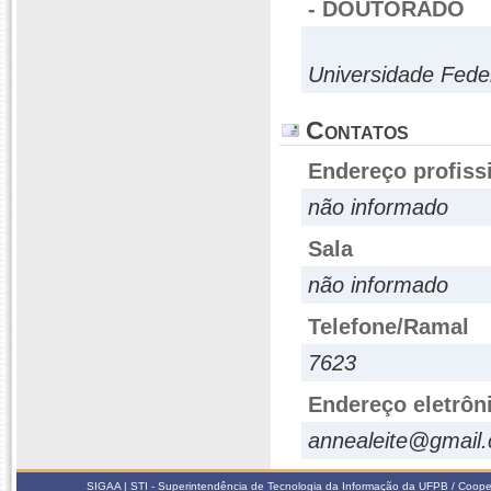
- DOUTORADO
Universidade Fede
Contatos
Endereço profiss
não informado
Sala
não informado
Telefone/Ramal
7623
Endereço eletrôn
annealeite@gmail
SIGAA | STI - Superintendência de Tecnologia da Informação da UFPB / Coope