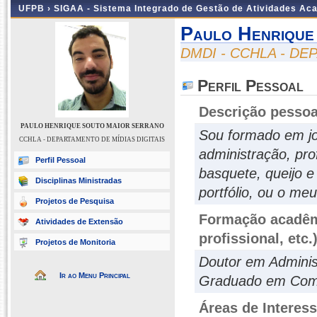
UFPB ›
SIGAA - Sistema Integrado de Gestão de Atividades Ac
Paulo Henrique
DMDI - CCHLA - DE
Perfil Pessoal
Descrição pessoa
PAULO HENRIQUE SOUTO MAIOR SERRANO
Sou formado em jor
CCHLA - DEPARTAMENTO DE MÍDIAS DIGITAIS
administração, pro
Perfil Pessoal
basquete, queijo e
Disciplinas Ministradas
portfólio, ou o meu
Projetos de Pesquisa
Formação acadêmi
Atividades de Extensão
profissional, etc.
Projetos de Monitoria
Doutor em Adminis
Ir ao Menu Principal
Graduado em Comu
Áreas de Interes