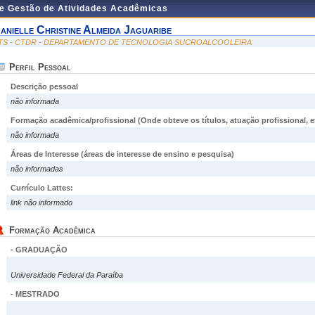
de Gestão de Atividades Acadêmicas
anielle Christine Almeida Jaguaribe
TS - CTDR - DEPARTAMENTO DE TECNOLOGIA SUCROALCOOLEIRA
Perfil Pessoal
Descrição pessoal
não informada
Formação acadêmica/profissional (Onde obteve os títulos, atuação profissional, et
não informada
Áreas de Interesse
(áreas de interesse de ensino e pesquisa)
não informadas
Currículo Lattes:
link não informado
Formação Acadêmica
- GRADUAÇÃO
Universidade Federal da Paraíba
- MESTRADO