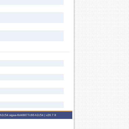
6-h2c54.sigaa-6d48877c66-h2c54 |
v26.7.8