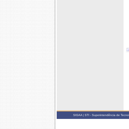
SIGAA | STI - Superintendência de Tecn