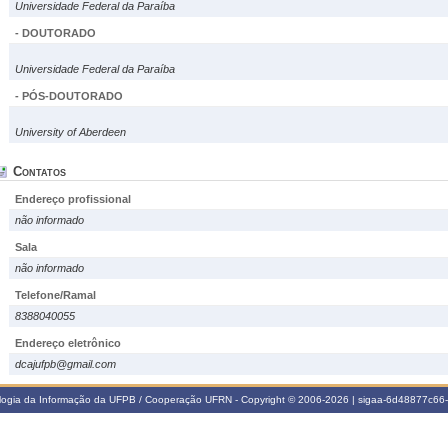
Universidade Federal da Paraíba
- DOUTORADO
Universidade Federal da Paraíba
- PÓS-DOUTORADO
University of Aberdeen
Contatos
Endereço profissional
não informado
Sala
não informado
Telefone/Ramal
8388040055
Endereço eletrônico
dcajufpb@gmail.com
ologia da Informação da UFPB / Cooperação UFRN - Copyright © 2006-2026 | sigaa-6d48877c6