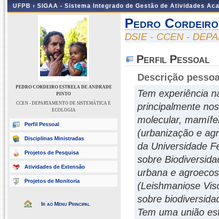
UFPB ›
SIGAA - Sistema Integrado de Gestão de Atividades Ac
Pedro Cordeiro
DSIE - CCEN - DE
Perfil Pessoal
Descrição pessoa
PEDRO CORDEIRO ESTRELA DE ANDRADE
Tem experiência n
PINTO
CCEN - DEPARTAMENTO DE SISTEMÁTICA E
principalmente nos
ECOLOGIA
molecular, mamífe
Perfil Pessoal
(urbanização e ag
Disciplinas Ministradas
da Universidade Fe
Projetos de Pesquisa
sobre Biodiversid
Atividades de Extensão
urbana e agroecos
Projetos de Monitoria
(Leishmaniose Visc
sobre biodiversid
Ir ao Menu Principal
Tem uma união est