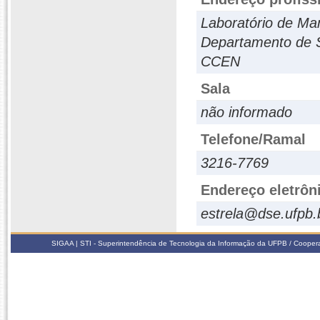
Laboratório de Ma
Departamento de S
CCEN
Sala
não informado
Telefone/Ramal
3216-7769
Endereço eletrôn
estrela@dse.ufpb.
SIGAA | STI - Superintendência de Tecnologia da Informação da UFPB / Coope