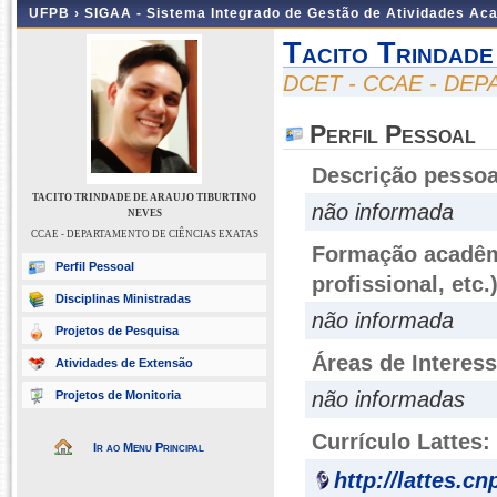
UFPB ›
SIGAA - Sistema Integrado de Gestão de Atividades Ac
Tacito Trindade
DCET - CCAE - DE
Perfil Pessoal
Descrição pessoa
TACITO TRINDADE DE ARAUJO TIBURTINO
não informada
NEVES
CCAE - DEPARTAMENTO DE CIÊNCIAS EXATAS
Formação acadêmi
Perfil Pessoal
profissional, etc.
Disciplinas Ministradas
não informada
Projetos de Pesquisa
Áreas de Interes
Atividades de Extensão
não informadas
Projetos de Monitoria
Currículo Lattes:
Ir ao Menu Principal
http://lattes.c