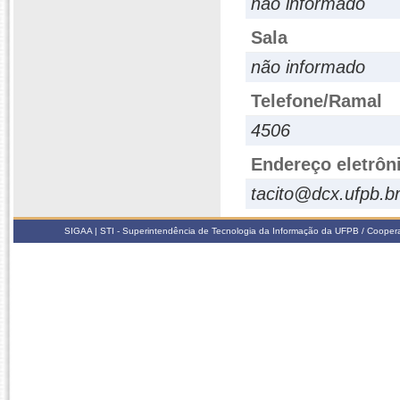
não informado
Sala
não informado
Telefone/Ramal
4506
Endereço eletrôn
tacito@dcx.ufpb.b
SIGAA | STI - Superintendência de Tecnologia da Informação da UFPB / Coope