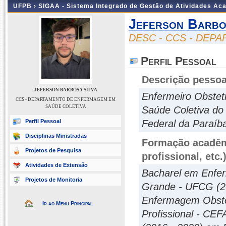
UFPB ›
SIGAA - Sistema Integrado de Gestão de Atividades Ac
Jeferson Barbo
DESC - CCS - DE
Perfil Pessoal
Descrição pessoa
JEFERSON BARBOSA SILVA
Enfermeiro Obste
CCS - DEPARTAMENTO DE ENFERMAGEM EM
SAÚDE COLETIVA
Saúde Coletiva do
Perfil Pessoal
Federal da Paraí
Disciplinas Ministradas
Formação acadêmi
Projetos de Pesquisa
profissional, etc.
Atividades de Extensão
Bacharel em Enfe
Projetos de Monitoria
Grande - UFCG (20
Enfermagem Obsté
Ir ao Menu Principal
Profissional - CEF