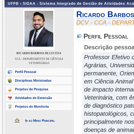
UFPB ›
SIGAA - Sistema Integrado de Gestão de Atividades Ac
Ricardo Barbos
DCV - CCA - DEPA
Perfil Pessoal
Descrição pessoa
RICARDO BARBOSA DE LUCENA
Professor Efetivo 
CCA - DEPARTAMENTO DE CIÊNCIAS
VETERINÁRIAS
Agrárias, Univers
Perfil Pessoal
permanente, Orie
em Ciência Animal 
Disciplinas Ministradas
de impacto interna
Projetos de Pesquisa
Veterinária, com ê
Atividades de Extensão
de diagnóstico pat
Projetos de Monitoria
histopatológicos, 
principalmente no
Ir ao Menu Principal
doenças de animais