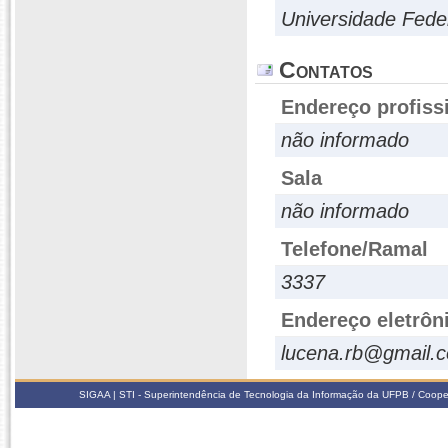
Universidade Fede
Contatos
Endereço profiss
não informado
Sala
não informado
Telefone/Ramal
3337
Endereço eletrôn
lucena.rb@gmail.
SIGAA | STI - Superintendência de Tecnologia da Informação da UFPB / Coope