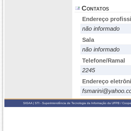
Contatos
Endereço profiss
não informado
Sala
não informado
Telefone/Ramal
2245
Endereço eletrôn
fsmarini@yahoo.c
SIGAA | STI - Superintendência de Tecnologia da Informação da UFPB / Coope