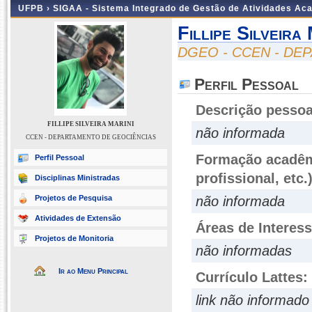
UFPB ›
SIGAA - Sistema Integrado de Gestão de Atividades Ac
Fillipe Silveira 
DGEO - CCEN - DE
Perfil Pessoal
Descrição pessoa
FILLIPE SILVEIRA MARINI
não informada
CCEN - DEPARTAMENTO DE GEOCIÊNCIAS
Formação acadêmi
Perfil Pessoal
profissional, etc.
Disciplinas Ministradas
Projetos de Pesquisa
não informada
Atividades de Extensão
Áreas de Interes
Projetos de Monitoria
não informadas
Ir ao Menu Principal
Currículo Lattes:
link não informado