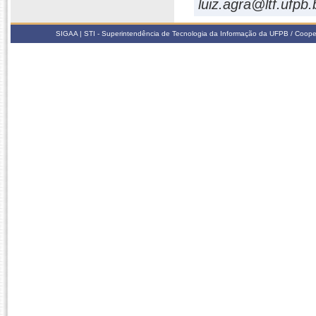
luiz.agra@ltf.ufpb.
SIGAA | STI - Superintendência de Tecnologia da Informação da UFPB / Coope