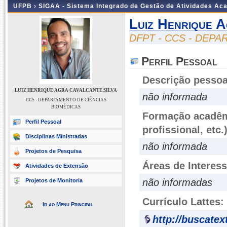
UFPB ›
SIGAA - Sistema Integrado de Gestão de Atividades Ac
Luiz Henrique A
DFPT - CCS - DEP
Perfil Pessoal
Descrição pessoa
LUIZ HENRIQUE AGRA CAVALCANTE SILVA
não informada
CCS - DEPARTAMENTO DE CIÊNCIAS
BIOMÉDICAS
Formação acadêmi
Perfil Pessoal
profissional, etc.
Disciplinas Ministradas
não informada
Projetos de Pesquisa
Áreas de Interes
Atividades de Extensão
não informadas
Projetos de Monitoria
Currículo Lattes:
Ir ao Menu Principal
http://buscatex