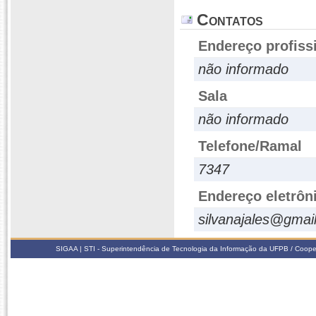
Contatos
Endereço profiss
não informado
Sala
não informado
Telefone/Ramal
7347
Endereço eletrôn
silvanajales@gmai
SIGAA | STI - Superintendência de Tecnologia da Informação da UFPB / Coope