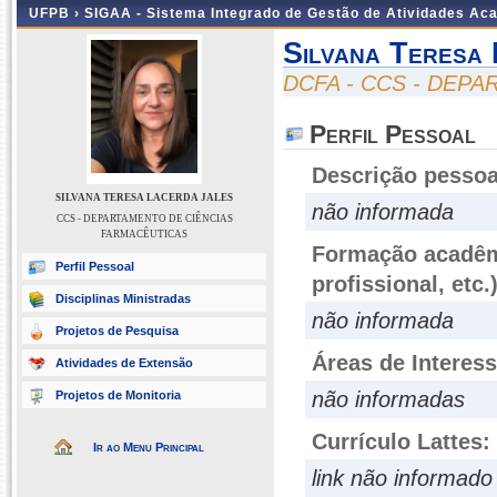
UFPB ›
SIGAA - Sistema Integrado de Gestão de Atividades Ac
Silvana Teresa
DCFA - CCS - DEP
Perfil Pessoal
Descrição pessoa
SILVANA TERESA LACERDA JALES
não informada
CCS - DEPARTAMENTO DE CIÊNCIAS
FARMACÊUTICAS
Formação acadêmi
Perfil Pessoal
profissional, etc.
Disciplinas Ministradas
não informada
Projetos de Pesquisa
Áreas de Interes
Atividades de Extensão
não informadas
Projetos de Monitoria
Currículo Lattes:
Ir ao Menu Principal
link não informado