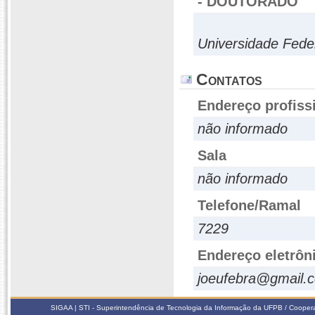
- DOUTORADO
Universidade Fede
Contatos
Endereço profiss
não informado
Sala
não informado
Telefone/Ramal
7229
Endereço eletrôn
joeufebra@gmail.
SIGAA | STI - Superintendência de Tecnologia da Informação da UFPB / Coope