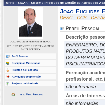
UFPB ›
SIGAA - Sistema Integrado de Gestão de Atividades Ac
Joao Euclides 
DESC - CCS - DE
Perfil Pessoal
Descrição pessoa
JOAO EUCLIDES FERNANDES BRAGA
ENFERMEIRO, D
CCS - DEPARTAMENTO DE ENFERMAGEM EM
SAÚDE COLETIVA
PRODUTOS NATU
Perfil Pessoal
DO DEPARTAMEN
PSIQUIATRIA/CC
Disciplinas Ministradas
Projetos de Pesquisa
Formação acadêmi
Atividades de Extensão
profissional, etc.
Projetos de Monitoria
não informada
Ir ao Menu Principal
Áreas de Interes
não informadas