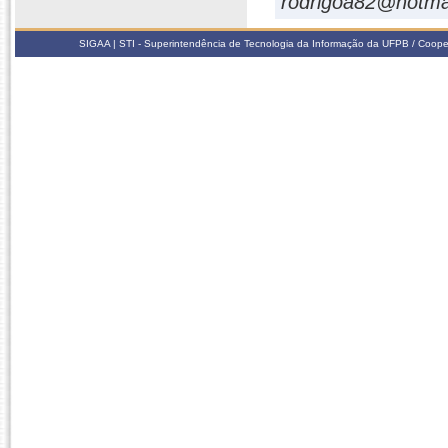
rodrigoa82@hotma
SIGAA | STI - Superintendência de Tecnologia da Informação da UFPB / Coope