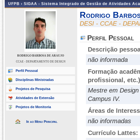
UFPB ›
SIGAA - Sistema Integrado de Gestão de Atividades Ac
Rodrigo Barbo
DESI - CCAE - DE
Perfil Pessoal
Descrição pessoa
RODRIGO BARBOSA DE ARAUJO
não informada
CCAE - DEPARTAMENTO DE DESIGN
Formação acadêmi
Perfil Pessoal
profissional, etc.
Disciplinas Ministradas
Projetos de Pesquisa
Mestre em Design
Campus IV.
Atividades de Extensão
Projetos de Monitoria
Áreas de Interes
não informadas
Ir ao Menu Principal
Currículo Lattes: