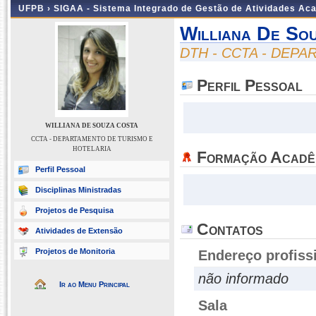
UFPB ›
SIGAA - Sistema Integrado de Gestão de Atividades Ac
Williana De So
DTH - CCTA - DEP
Perfil Pessoal
WILLIANA DE SOUZA COSTA
CCTA - DEPARTAMENTO DE TURISMO E
HOTELARIA
Formação Acadê
Perfil Pessoal
Disciplinas Ministradas
Projetos de Pesquisa
Contatos
Atividades de Extensão
Projetos de Monitoria
Endereço profiss
não informado
Ir ao Menu Principal
Sala