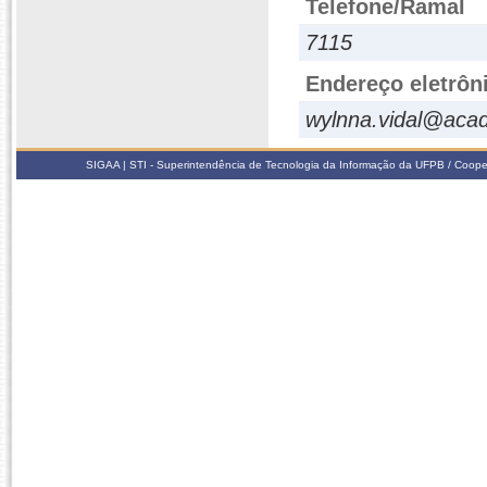
Telefone/Ramal
7115
Endereço eletrôn
wylnna.vidal@acad
SIGAA | STI - Superintendência de Tecnologia da Informação da UFPB / Coope