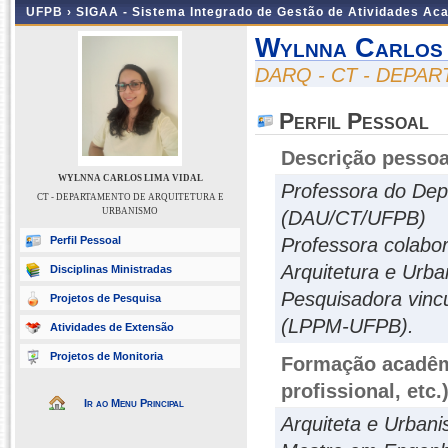
UFPB ›
SIGAA - Sistema Integrado de Gestão de Atividades Ac
Wylnna Carlos 
DARQ - CT - DEPA
Perfil Pessoal
Descrição pessoa
WYLNNA CARLOS LIMA VIDAL
Professora do Dep
CT - DEPARTAMENTO DE ARQUITETURA E
URBANISMO
(DAU/CT/UFPB)
Perfil Pessoal
Professora colab
Arquitetura e Ur
Disciplinas Ministradas
Pesquisadora vinc
Projetos de Pesquisa
(LPPM-UFPB).
Atividades de Extensão
Projetos de Monitoria
Formação acadêmi
profissional, etc.
Ir ao Menu Principal
Arquiteta e Urban