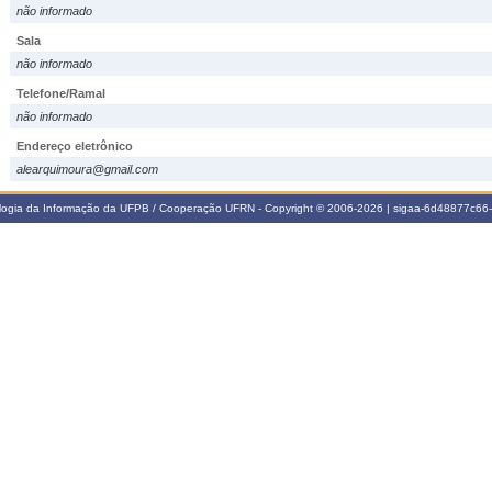
não informado
Sala
não informado
Telefone/Ramal
não informado
Endereço eletrônico
alearquimoura@gmail.com
ologia da Informação da UFPB / Cooperação UFRN - Copyright © 2006-2026 | sigaa-6d48877c6