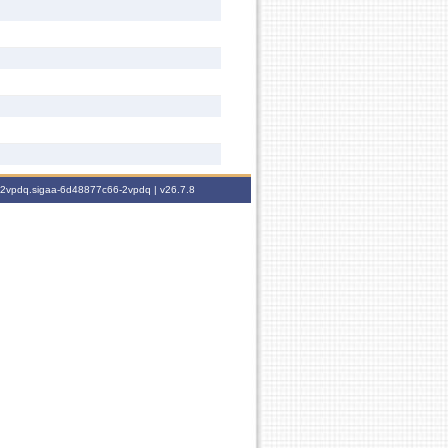
6-2vpdq.sigaa-6d48877c66-2vpdq |
v26.7.8