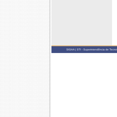
SIGAA | STI - Superintendência de Tecn