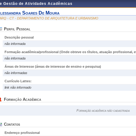
de Gestão de Atividades Acadêmicas
lessandra Soares De Moura
ARQ - CT - DEPARTAMENTO DE ARQUITETURA E URBANISMO
Perfil Pessoal
Descrição pessoal
não informada
Formação acadêmica/profissional (Onde obteve os títulos, atuação profissional, et
não informada
Áreas de Interesse
(áreas de interesse de ensino e pesquisa)
não informadas
Currículo Lattes:
link não informado
Formação Acadêmica
Formação acadêmica não cadastrada
Contatos
Endereço profissional