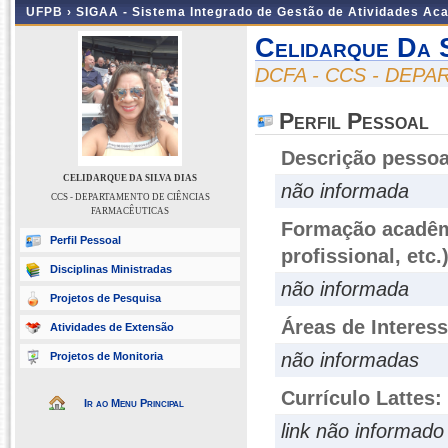
UFPB ›
SIGAA - Sistema Integrado de Gestão de Atividades Ac
Celidarque Da S
DCFA - CCS - DEP
Perfil Pessoal
Descrição pessoa
CELIDARQUE DA SILVA DIAS
não informada
CCS - DEPARTAMENTO DE CIÊNCIAS
FARMACÊUTICAS
Formação acadêmi
Perfil Pessoal
profissional, etc.
Disciplinas Ministradas
não informada
Projetos de Pesquisa
Áreas de Interes
Atividades de Extensão
não informadas
Projetos de Monitoria
Currículo Lattes:
Ir ao Menu Principal
link não informado