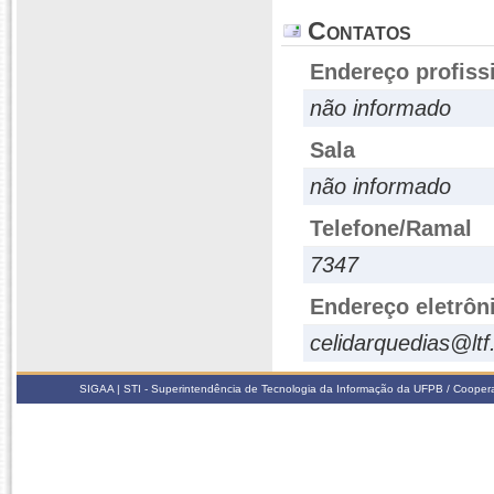
Contatos
Endereço profiss
não informado
Sala
não informado
Telefone/Ramal
7347
Endereço eletrôn
celidarquedias@ltf
SIGAA | STI - Superintendência de Tecnologia da Informação da UFPB / Coope