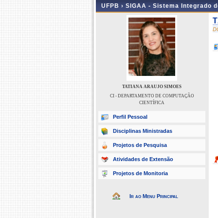
UFPB ›
SIGAA - Sistema Integrado 
T
D
TATIANA ARAUJO SIMOES
CI - DEPARTAMENTO DE COMPUTAÇÃO
CIENTÍFICA
Perfil Pessoal
Disciplinas Ministradas
Projetos de Pesquisa
Atividades de Extensão
Projetos de Monitoria
Ir ao Menu Principal