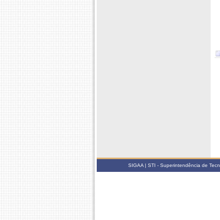
SIGAA | STI - Superintendência de Tec