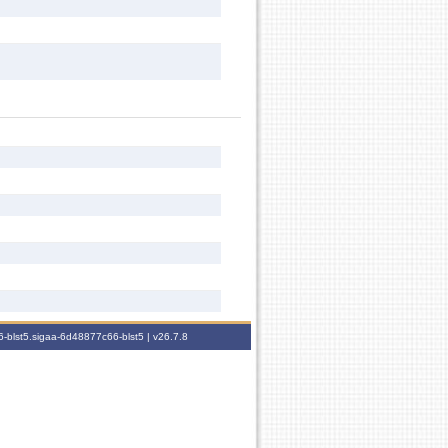
-blst5.sigaa-6d48877c66-blst5 |
v26.7.8