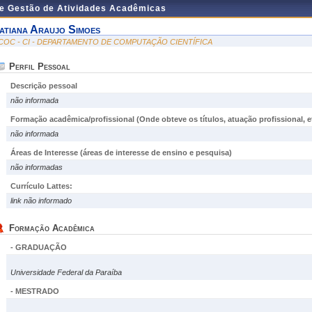
de Gestão de Atividades Acadêmicas
atiana Araujo Simoes
COC - CI - DEPARTAMENTO DE COMPUTAÇÃO CIENTÍFICA
Perfil Pessoal
Descrição pessoal
não informada
Formação acadêmica/profissional (Onde obteve os títulos, atuação profissional, et
não informada
Áreas de Interesse
(áreas de interesse de ensino e pesquisa)
não informadas
Currículo Lattes:
link não informado
Formação Acadêmica
- GRADUAÇÃO
Universidade Federal da Paraíba
- MESTRADO