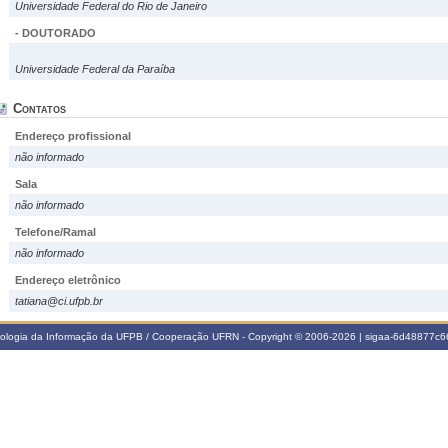
Universidade Federal do Rio de Janeiro
- DOUTORADO
Universidade Federal da Paraíba
Contatos
Endereço profissional
não informado
Sala
não informado
Telefone/Ramal
não informado
Endereço eletrônico
tatiana@ci.ufpb.br
nologia da Informação da UFPB / Cooperação UFRN - Copyright © 2006-2026 | sigaa-6d48877c66