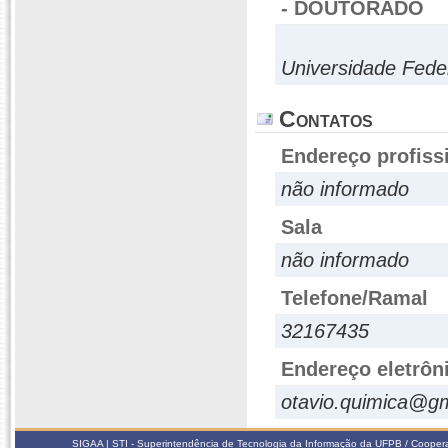
- DOUTORADO
Universidade Fed
Contatos
Endereço profiss
não informado
Sala
não informado
Telefone/Ramal
32167435
Endereço eletrôn
otavio.quimica@g
SIGAA | STI - Superintendência de Tecnologia da Informação da UFPB / Coope