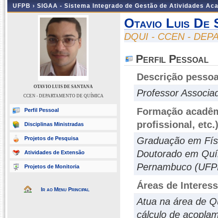
UFPB ›
SIGAA - Sistema Integrado de Gestão de Atividades Ac
Otavio Luis De 
DQUI - CCEN - DE
Perfil Pessoal
Descrição pessoa
OTAVIO LUIS DE SANTANA
Professor Associa
CCEN - DEPARTAMENTO DE QUÍMICA
Formação acadêmi
Perfil Pessoal
profissional, etc.
Disciplinas Ministradas
Projetos de Pesquisa
Graduação em Fís
Doutorado em Quím
Atividades de Extensão
Pernambuco (UFP
Projetos de Monitoria
Áreas de Interes
Ir ao Menu Principal
Atua na área de Q
cálculo de acoplam