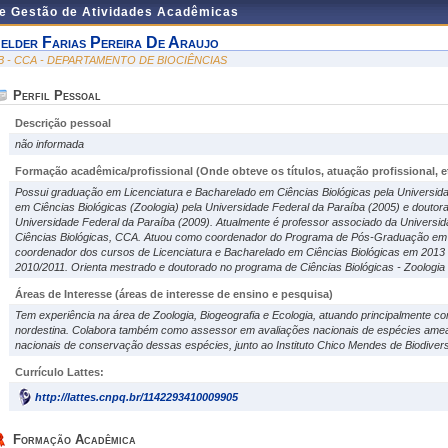
de Gestão de Atividades Acadêmicas
elder Farias Pereira De Araujo
B - CCA - DEPARTAMENTO DE BIOCIÊNCIAS
Perfil Pessoal
Descrição pessoal
não informada
Formação acadêmica/profissional (Onde obteve os títulos, atuação profissional, et
Possui graduação em Licenciatura e Bacharelado em Ciências Biológicas pela Universid
em Ciências Biológicas (Zoologia) pela Universidade Federal da Paraíba (2005) e doutora
Universidade Federal da Paraíba (2009). Atualmente é professor associado da Universi
Ciências Biológicas, CCA. Atuou como coordenador do Programa de Pós-Graduação em B
coordenador dos cursos de Licenciatura e Bacharelado em Ciências Biológicas em 201
2010/2011. Orienta mestrado e doutorado no programa de Ciências Biológicas - Zoologi
Áreas de Interesse
(áreas de interesse de ensino e pesquisa)
Tem experiência na área de Zoologia, Biogeografia e Ecologia, atuando principalmente com
nordestina. Colabora também como assessor em avaliações nacionais de espécies ame
nacionais de conservação dessas espécies, junto ao Instituto Chico Mendes de Biodive
Currículo Lattes:
http://lattes.cnpq.br/1142293410009905
Formação Acadêmica