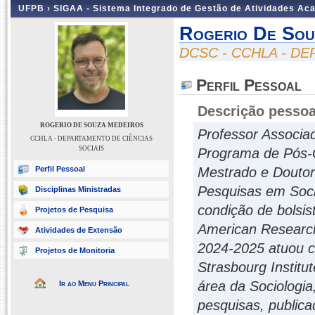
UFPB ›
SIGAA - Sistema Integrado de Gestão de Atividades Ac
Rogerio De Sou
DCSC - CCHLA - D
Perfil Pessoal
Descrição pessoa
ROGERIO DE SOUZA MEDEIROS
Professor Associa
CCHLA - DEPARTAMENTO DE CIÊNCIAS
SOCIAIS
Programa de Pós-G
Perfil Pessoal
Mestrado e Douto
Pesquisas em Soci
Disciplinas Ministradas
condição de bolsis
Projetos de Pesquisa
American Research 
Atividades de Extensão
2024-2025 atuou c
Projetos de Monitoria
Strasbourg Institu
área da Sociologia
Ir ao Menu Principal
pesquisas, publica