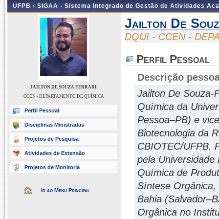
UFPB ›
SIGAA - Sistema Integrado de Gestão de Atividades Ac
Jailton De Souz
DQUI - CCEN - DE
Perfil Pessoal
Descrição pessoa
JAILTON DE SOUZA FERRARI
Jailton De Souza-
CCEN - DEPARTAMENTO DE QUÍMICA
Química da Univer
Perfil Pessoal
Pessoa–PB) e vic
Disciplinas Ministradas
Biotecnologia da 
Projetos de Pesquisa
CBIOTEC/UFPB. Po
Atividades de Extensão
pela Universidade
Projetos de Monitoria
Química de Produt
Síntese Orgânica, 
Ir ao Menu Principal
Bahia (Salvador–B
Orgânica no Instit