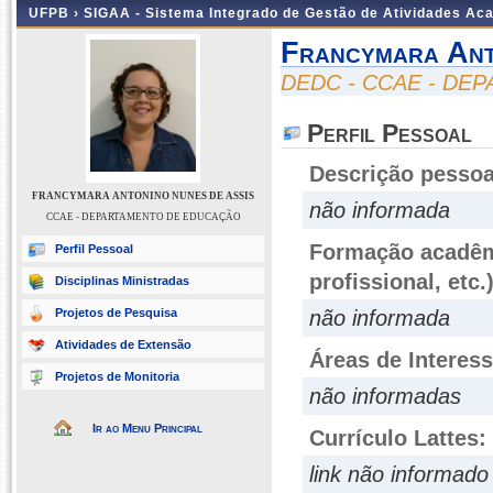
UFPB ›
SIGAA - Sistema Integrado de Gestão de Atividades Ac
Francymara Ant
DEDC - CCAE - D
Perfil Pessoal
Descrição pessoa
FRANCYMARA ANTONINO NUNES DE ASSIS
não informada
CCAE - DEPARTAMENTO DE EDUCAÇÃO
Formação acadêmi
Perfil Pessoal
profissional, etc.
Disciplinas Ministradas
Projetos de Pesquisa
não informada
Atividades de Extensão
Áreas de Interes
Projetos de Monitoria
não informadas
Ir ao Menu Principal
Currículo Lattes:
link não informado