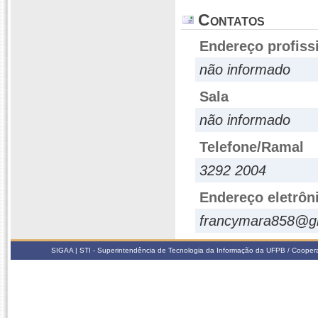
Contatos
Endereço profiss
não informado
Sala
não informado
Telefone/Ramal
3292 2004
Endereço eletrôn
francymara858@g
SIGAA | STI - Superintendência de Tecnologia da Informação da UFPB / Coope