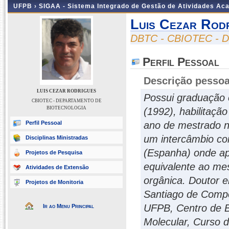
UFPB ›
SIGAA - Sistema Integrado de Gestão de Atividades Ac
Luis Cezar Rod
DBTC - CBIOTEC -
Perfil Pessoal
Descrição pessoa
LUIS CEZAR RODRIGUES
Possui graduação 
CBIOTEC - DEPARTAMENTO DE
BIOTECNOLOGIA
(1992), habilitaçã
Perfil Pessoal
ano de mestrado n
um intercâmbio co
Disciplinas Ministradas
(Espanha) onde ap
Projetos de Pesquisa
equivalente ao me
Atividades de Extensão
orgânica. Doutor 
Projetos de Monitoria
Santiago de Compo
UFPB, Centro de Bi
Ir ao Menu Principal
Molecular, Curso d