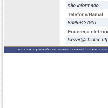
não informado
Telefone/Ramal
83999427951
Endereço eletrôn
lcezar@cbiotec.uf
SIGAA | STI - Superintendência de Tecnologia da Informação da UFPB / Coope