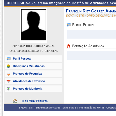
UFPB ›
SIGAA - Sistema Integrado de Gestão de Atividades Ac
Franklin Riet Correa Amar
DCVT - CSTR - DPTO DE CLINICAS 
Perfil Pessoal
Formação Acadêmica
FRANKLIN RIET CORREA AMARAL
CSTR - DPTO DE CLINICAS VETERINARIAS
Perfil Pessoal
Disciplinas Ministradas
Projetos de Pesquisa
Atividades de Extensão
Projetos de Monitoria
Ir ao Menu Principal
SIGAA | STI - Superintendência de Tecnologia da Informação da UFPB / Coope