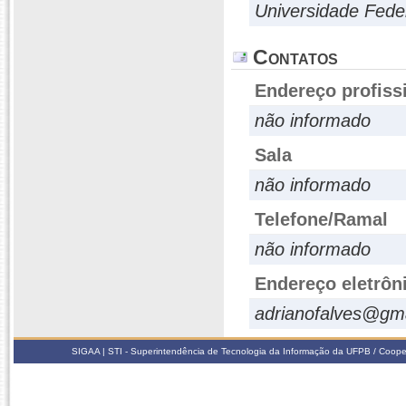
Universidade Fede
Contatos
Endereço profiss
não informado
Sala
não informado
Telefone/Ramal
não informado
Endereço eletrôn
adrianofalves@gm
SIGAA | STI - Superintendência de Tecnologia da Informação da UFPB / Coope