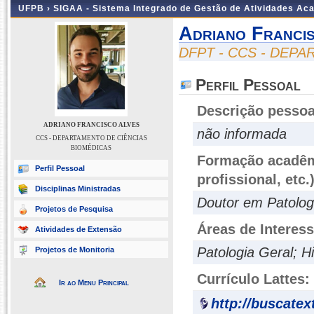
UFPB ›
SIGAA - Sistema Integrado de Gestão de Atividades Ac
Adriano Franci
DFPT - CCS - DEP
Perfil Pessoal
Descrição pessoa
ADRIANO FRANCISCO ALVES
não informada
CCS - DEPARTAMENTO DE CIÊNCIAS
BIOMÉDICAS
Formação acadêmi
Perfil Pessoal
profissional, etc.
Disciplinas Ministradas
Doutor em Patolo
Projetos de Pesquisa
Áreas de Interes
Atividades de Extensão
Patologia Geral; H
Projetos de Monitoria
Currículo Lattes:
Ir ao Menu Principal
http://buscatex