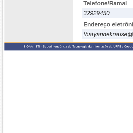
Telefone/Ramal
32929450
Endereço eletrôn
thatyannekrause@
SIGAA | STI - Superintendência de Tecnologia da Informação da UFPB / Coope