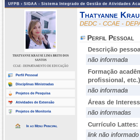
UFPB ›
SIGAA - Sistema Integrado de Gestão de Atividades Ac
Thatyanne Krau
DEDC - CCAE - D
Perfil Pessoal
Descrição pessoa
THATYANNE KRAUSE LIMA BRITO DOS
não informada
SANTOS
CCAE - DEPARTAMENTO DE EDUCAÇÃO
Formação acadêmi
Perfil Pessoal
profissional, etc.
Disciplinas Ministradas
não informada
Projetos de Pesquisa
Áreas de Interes
Atividades de Extensão
não informadas
Projetos de Monitoria
Currículo Lattes:
Ir ao Menu Principal
link não informado